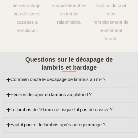
de remontage,
manuellement en
fraction du coût
pas de lames
un temps
d'un
cassées à
raisonnable.
remplacement de
remplacer.
revêtement
mural.
Questions sur le décapage de
lambris et bardage
Combien coûte le décapage de lambris au m² ?
Peut-on décaper du lambris au plafond ?
Le lambris de 10 mm ne risque-t-il pas de casser ?
Faut-il poncer le lambris après aérogommage ?