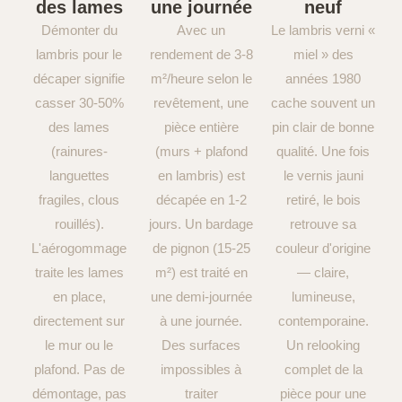
des lames
une journée
neuf
Démonter du
Avec un
Le lambris verni «
lambris pour le
rendement de 3-8
miel » des
décaper signifie
m²/heure selon le
années 1980
casser 30-50%
revêtement, une
cache souvent un
des lames
pièce entière
pin clair de bonne
(rainures-
(murs + plafond
qualité. Une fois
languettes
en lambris) est
le vernis jauni
fragiles, clous
décapée en 1-2
retiré, le bois
rouillés).
jours. Un bardage
retrouve sa
L'aérogommage
de pignon (15-25
couleur d'origine
traite les lames
m²) est traité en
— claire,
en place,
une demi-journée
lumineuse,
directement sur
à une journée.
contemporaine.
le mur ou le
Des surfaces
Un relooking
plafond. Pas de
impossibles à
complet de la
démontage, pas
traiter
pièce pour une