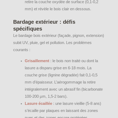
retire la couche oxydée de surface (0,1-0,2
mm) et révèle le bois clair en dessous.
Bardage extérieur : défis
spécifiques
Le bardage bois extérieur (façade, pignon, extension)
subit UV, pluie, gel et pollution. Les problèmes
courants :
Grisaillement
: le bois non traité ou dont la
lasure a disparu grise en 6-18 mois. La
couche grise (lignine dégradée) fait 0,1-0,5
mm d’épaisseur. L’aérogommage la retire
intégralement avec un abrasif fin (bicarbonate
100-200 µm, 1,5-2 bars).
Lasure écaillée
: une lasure vieillie (5-8 ans)
s’écaille par plaques en laissant des zones
nues et des zones encore protégées.