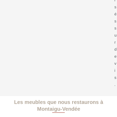
i
s
é
s
s
u
r
d
e
v
i
s
.
Les meubles que nous restaurons à
Montaigu-Vendée