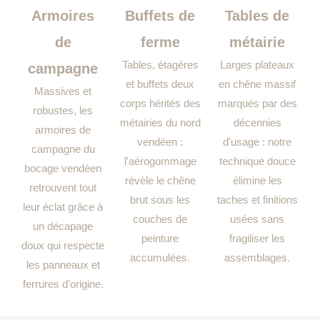
Armoires
Buffets de
Tables de
de
ferme
métairie
Tables, étagères
Larges plateaux
campagne
et buffets deux
en chêne massif
Massives et
corps hérités des
marqués par des
robustes, les
métairies du nord
décennies
armoires de
vendéen :
d'usage : notre
campagne du
l'aérogommage
technique douce
bocage vendéen
révèle le chêne
élimine les
retrouvent tout
brut sous les
taches et finitions
leur éclat grâce à
couches de
usées sans
un décapage
peinture
fragiliser les
doux qui respecte
accumulées.
assemblages.
les panneaux et
ferrures d'origine.