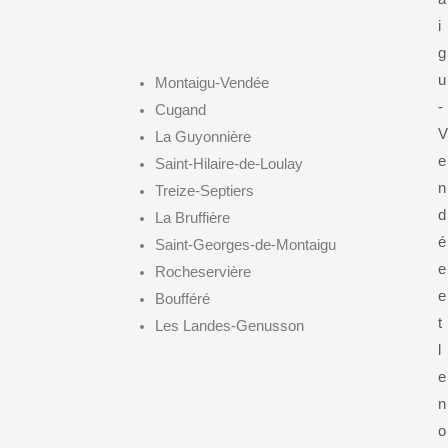
i
g
u
Montaigu-Vendée
-
Cugand
V
La Guyonnière
e
Saint-Hilaire-de-Loulay
n
Treize-Septiers
d
La Bruffière
é
Saint-Georges-de-Montaigu
e
Rocheservière
e
Boufféré
t
Les Landes-Genusson
l
e
n
o