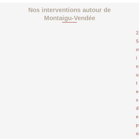
Nos interventions autour de
Montaigu-Vendée
2
5
i
n
u
t
e
s
d
e
p
u