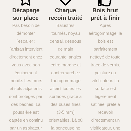
Décapage
Chaque
Bois brut
sur place
recoin traité
prêt à finir
Pas besoin de
Balustres
Après
démonter
tournés, noyau
aérogommage, le
l'escalier :
central, dessous
bois est
l'artisan intervient
de main
parfaitement
directement chez
courante, angles
nettoyé de toute
vous avec son
entre marche et
trace de vernis,
équipement
contremarche :
peinture ou
mobile. Les murs
l'aérogommage
vitrificateur. La
et sols adjacents
atteint toutes les
surface est
sont protégés par
surfaces grâce à
légèrement
des bâches. La
des buses fines
satinée, prête à
poussière est
(3-5 mm)
recevoir
captée en continu
orientables. Là où
directement un
par un aspirateur
la ponceuse ne
vitrificateur, une