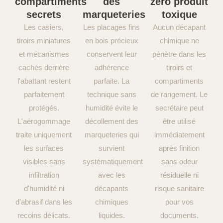
compartiments
des
zéro produit
secrets
marqueteries
toxique
Les casiers,
Les placages fins
Aucun décapant
tiroirs miniatures
en bois précieux
chimique ne
et mécanismes
conservent leur
pénètre dans les
cachés derrière
adhérence
tiroirs et
l'abattant restent
parfaite. La
compartiments
parfaitement
technique sans
de rangement. Le
protégés.
humidité évite le
secrétaire peut
L'aérogommage
décollement des
être utilisé
traite uniquement
marqueteries qui
immédiatement
les surfaces
survient
après finition
visibles sans
systématiquement
sans odeur
infiltration
avec les
résiduelle ni
d'humidité ni
décapants
risque sanitaire
d'abrasif dans les
chimiques
pour vos
recoins délicats.
liquides.
documents.