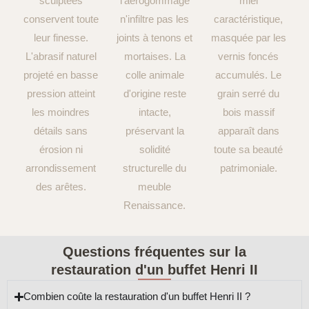
sculptées
l'aérogommage
miel
conservent toute
n'infiltre pas les
caractéristique,
leur finesse.
joints à tenons et
masquée par les
L'abrasif naturel
mortaises. La
vernis foncés
projeté en basse
colle animale
accumulés. Le
pression atteint
d'origine reste
grain serré du
les moindres
intacte,
bois massif
détails sans
préservant la
apparaît dans
érosion ni
solidité
toute sa beauté
arrondissement
structurelle du
patrimoniale.
des arêtes.
meuble
Renaissance.
Questions fréquentes sur la
restauration d'un buffet Henri II
Combien coûte la restauration d'un buffet Henri II ?