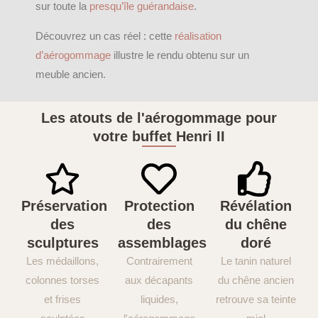
sur toute la
presqu’île guérandaise
.
Découvrez un cas réel : cette
réalisation
d’aérogommage
illustre le rendu obtenu sur un
meuble ancien.
Les atouts de l'aérogommage pour
votre buffet Henri II
Préservation
Protection
Révélation
des
des
du chêne
sculptures
assemblages
doré
Les médaillons,
Contrairement
Le tanin naturel
colonnes torses
aux décapants
du chêne ancien
et frises
liquides,
retrouve sa teinte