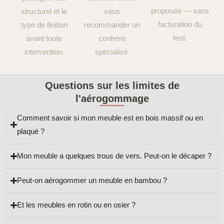
proposée — sans
structurel et le
vous
facturation du
type de finition
recommander un
test.
avant toute
confrère
intervention.
spécialisé.
Questions sur les limites de
l'aérogommage
Comment savoir si mon meuble est en bois massif ou en
plaqué ?
Mon meuble a quelques trous de vers. Peut-on le décaper ?
Peut-on aérogommer un meuble en bambou ?
Et les meubles en rotin ou en osier ?