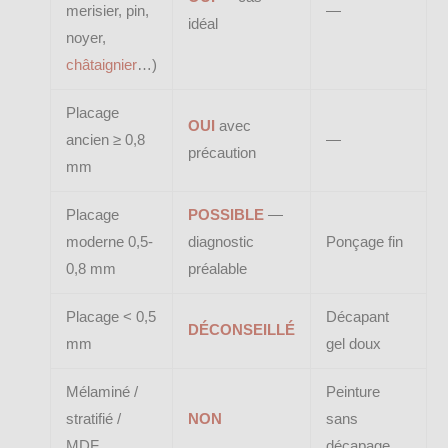
merisier, pin,
—
idéal
noyer,
châtaignier
…)
Placage
OUI
avec
ancien ≥ 0,8
—
précaution
mm
Placage
POSSIBLE
—
moderne 0,5-
diagnostic
Ponçage fin
0,8 mm
préalable
Placage < 0,5
Décapant
DÉCONSEILLÉ
mm
gel doux
Mélaminé /
Peinture
stratifié /
NON
sans
MDF
décapage