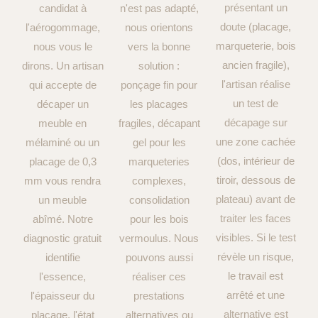
présentant un
candidat à
n'est pas adapté,
doute (placage,
l'aérogommage,
nous orientons
marqueterie, bois
nous vous le
vers la bonne
ancien fragile),
dirons. Un artisan
solution :
l'artisan réalise
qui accepte de
ponçage fin pour
un test de
décaper un
les placages
décapage sur
meuble en
fragiles, décapant
une zone cachée
mélaminé ou un
gel pour les
(dos, intérieur de
placage de 0,3
marqueteries
tiroir, dessous de
mm vous rendra
complexes,
plateau) avant de
un meuble
consolidation
traiter les faces
abîmé. Notre
pour les bois
visibles. Si le test
diagnostic gratuit
vermoulus. Nous
révèle un risque,
identifie
pouvons aussi
le travail est
l'essence,
réaliser ces
arrêté et une
l'épaisseur du
prestations
alternative est
placage, l'état
alternatives ou