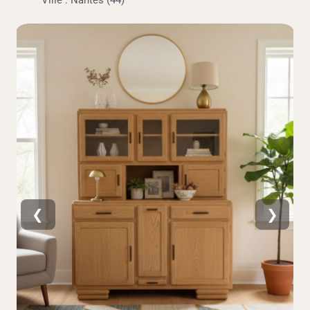
Ville : Nantes (44)
❮
❯