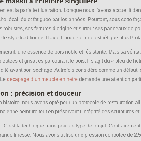
 massif à l’histoire singulière
 est la parfaite illustration. Lorsque nous l’avons accueilli dans
he, écaillée et fatiguée par les années. Pourtant, sous cette 
s robustes, ses ferrures d’origine et surtout ses panneaux de po
e style traditionnel Haute Époque et une esthétique plus Brutal
 massif
, une essence de bois noble et résistante. Mais sa véritab
utées et grisâtres parcourant le bois. Il s’agit du « bleu de h
umidité avant son séchage. Autrefois considéré comme un défaut, c
 Le
décapage d’un meuble en hêtre
demande une attention partic
on : précision et douceur
n histoire, nous avons opté pour un protocole de restauration alli
l’ancienne peinture tout en préservant l’intégrité des sculptures et
:
C’est la technique reine pour ce type de projet. Contrairemen
grande finesse. Nous avons utilisé une pression contrôlée de
2.